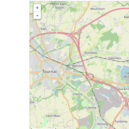
chargement de la carte - veuillez patienter...
+
-