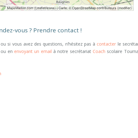
MapsMarker.com
(
Leaflet
/
icons
) | Carte: ©
OpenStreetMap contributeurs
(
modifier
)
endez-vous ? Prendre contact !
 ou si vous avez des questions, n’hésitez pas à
contacter
le secrétar
ou en
envoyant un email
à notre secrétariat
Coach
scolaire Tourna
h
scolaire compétent tournai
lgique, mons, namur, charleroi, nivelles, tournai,
consulter un coach
, ainsi que, ensuite, voire, d’ailleurs, encore, de plus, quant à, non
scolarité, avenir, futur, métier, formation, études, examen