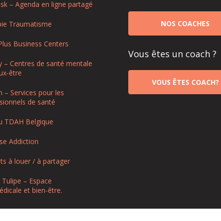
sk – Agenda en ligne partagé
NOS COACHES
pie Traumatisme
Plus Business Centers
Vous êtes un coach ?
y – Centres de santé mentale
ux-être
VOUS ÊTES COACH?
m – Services pour les
sionnels de santé
u TDAH Belgique
e Addiction
ts à louer / à partager
 Tulipe – Espace
dicale et bien-être.