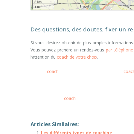
2 km
1 mi
Des questions, des doutes, fixer un r
Si vous désirez obtenir de plus amples informations
Vous pouvez prendre un rendez-vous
par téléphone
l’attention du
coach de votre choix
.
meilleur
coach
, meilleur-coach-scolaire-tournai,
coac
Itinéraire vers nos cabinets
consulter un
coach
scolaire tournai, bruxelles, be
scolaire tournai
Et, de même que, sans compter que
seulement, mais encore, de surcroît, en outre
école, 
Articles Similaires:
Les différents types de coaching