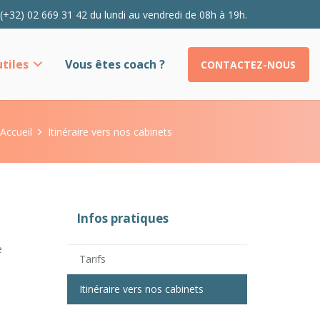
 (+32) 02 669 31 42 du lundi au vendredi de 08h à 19h.
tiles
Vous êtes coach ?
CONTACTEZ-NOUS
Accueil
Itinéraire vers nos cabinets
Infos pratiques
e
Tarifs
Itinéraire vers nos cabinets