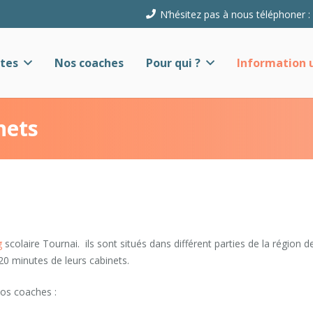
N’hésitez pas à nous téléphoner :
tes
Nos coaches
Pour qui ?
Information u
nets
g
scolaire Tournai. ils sont situés dans différent parties de la région d
20 minutes de leurs cabinets.
os coaches :