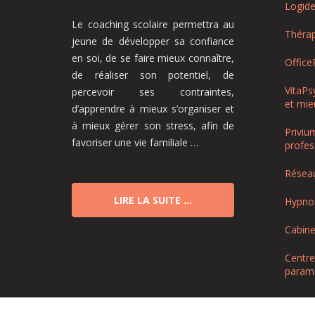
Logide
Le coaching scolaire permettra au
Théra
jeune de développer sa confiance
en soi, de se faire mieux connaître,
Office
de réaliser son potentiel, de
VitaPs
percevoir ses contraintes,
et mie
d’apprendre à mieux s’organiser et
à mieux gérer son stress, afin de
Priviu
favoriser une vie familiale …
profes
Résea
LIRE LA SUITE …
Hypnos
Cabine
Centre
paramé