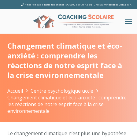
N’hésitez pas à nous téléphoner : (+32) 02 669 31 42 du lundi au vendredi de 08h à 19h.
Changement climatique et éco-
anxiété : comprendre les
réactions de notre esprit face à
la crise environnementale
Accueil
Centre psychologique uccle
Changement climatique et éco-anxiété : comprendre
les réactions de notre esprit face à la crise
environnementale
Le changement climatique n’est plus une hypothèse