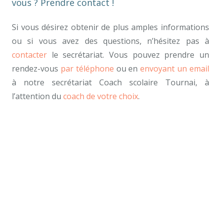
vous ? Prendre contact !
Si vous désirez obtenir de plus amples informations
ou si vous avez des questions, n’hésitez pas à
contacter
le secrétariat. Vous pouvez prendre un
rendez-vous
par téléphone
ou en
envoyant un email
à notre secrétariat Coach scolaire Tournai, à
l’attention du
coach de votre choix
.
meilleur coach, meilleur coach-scolaire mons, coach
scolaire compétent mons
Ruth Bono – Coach scolaire Mons
Coaches scolaires tout d’abord, ainsi,
notamment.
Coaches scolaires
Coach scolaire Mons, coaching scolaire Mons.
Et, de
même que, sans compter que, ainsi que, ensuite,