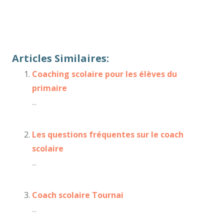
voire, d’ailleurs, encore, de plus, quant à, non
seulement, mais encore, de surcroît, en outre
Articles Similaires:
Coaching scolaire pour les élèves du
primaire
...
Les questions fréquentes sur le coach
scolaire
...
Coach scolaire Tournai
...