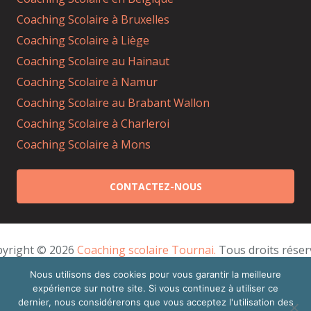
Coaching Scolaire à Bruxelles
Coaching Scolaire à Liège
Coaching Scolaire au Hainaut
Coaching Scolaire à Namur
Coaching Scolaire au Brabant Wallon
Coaching Scolaire à Charleroi
Coaching Scolaire à Mons
CONTACTEZ-NOUS
yright © 2026 
Coaching scolaire Tournai.
 Tous droits réser
Powered by
Privium – Des services qui soutiennent
Nous utilisons des cookies pour vous garantir la meilleure
expérience sur notre site. Si vous continuez à utiliser ce
vos soins. Pour psychologues, psychotherapeutes et
dernier, nous considérerons que vous acceptez l'utilisation des