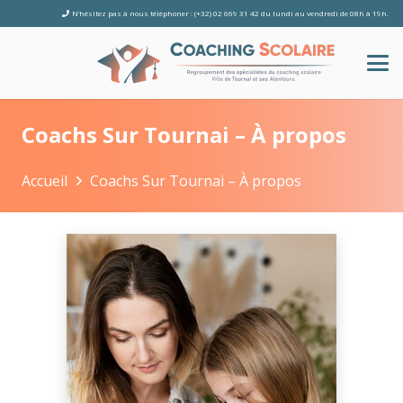
N’hésitez pas à nous téléphoner : (+32) 02 669 31 42 du lundi au vendredi de 08h à 19h.
Coachs Sur Tournai – À propos
Accueil
Coachs Sur Tournai – À propos